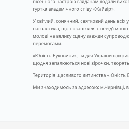
пісенного настрою глядачам додали вихова
гуртка академічного співу «Жайвір».
У світлий, сонячний, святковий день всіх 
наголосила, що позашкілля є невід’ємною
молоді на велику сцену завжди супровод
перемогами.
«Юність Буковини», ти для України відкрива
щодня запалюються нові зірочки, творятьс
Територія щасливого дитинства «Юність Бу
Ми знаходимось за адресою: м.Чернівці, ву