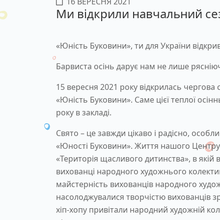
16 ВЕРЕСНЯ 2021
Ми відкрили навчальний сез
«Юність Буковини», ти для України відкрив
Барвиста осінь дарує нам не лише рясніючі
15 вересня 2021 року відкрилась чергова
«Юність Буковини». Саме цієї теплої осін
року в закладі.
Свято – це завжди цікаво і радісно, особ
«Юності Буковини». Життя нашого Центру
«Територія щасливого дитинства», в якій 
вихованці народного художнього колективу
майстерність вихованців народного худо
насолоджувалися творчістю вихованців з
хіп-хопу привітали народний художній кол