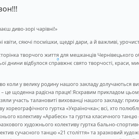
он!!!
аєш диво-зорі чарівні!»
 квіти, сяючі посмішки, щедрі дари, а й важливі, урочисті
 сторінка творчого життя для мешканців Чернівецького 
ньої днини відбулося справжнє свято творчості, краси, м
ливо коли у велику родину нашого закладу долучаються ви
 – це щоденна радісна праця! Яскравим прикладом цьому
взяли участь талановиті вихованці нашого закладу: прих
 хореографічного гуртка «Україночка»; всі, хто полюбл
жнього колективу «Арабеск» та гуртка класичного танцю
разкового художнього колективу гуртка бально-спортив
ектив сучасного танцю «21 століття» та зразковий худож