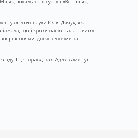
рія», вокального гуртка «Вікторія»,
енту освіти і науки Юлія Дячук, яка
побажала, щоб кроки нашої талановитої
и звершеннями, досягненнями та
ладу. І це справді так. Адже саме тут