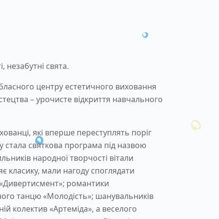
, незабутні свята.
обласного центру естетичного виховання
истецтва – урочисте відкриття навчального
хованці, які вперше переступлять поріг
 стала святкова програма під назвою
ильників народної творчості вітали
яє класику, мали нагоду споглядати
 «Дивертисмент»; романтики
ного танцю «Молодість»; шанувальників
ній колектив «Артеміда», а веселого