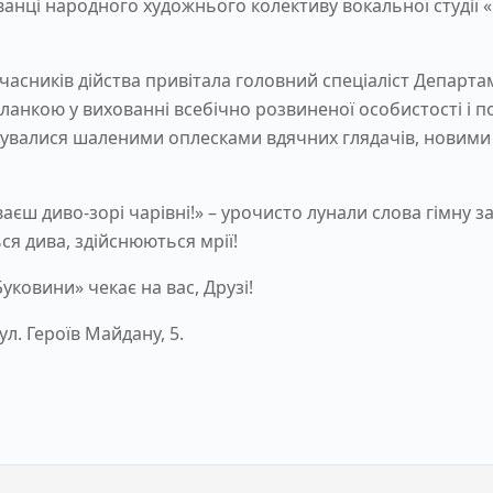
нці народного художнього колективу вокальної студії «М
учасників дійства привітала головний спеціаліст Департам
 ланкою у вихованні всебічно розвиненої особистості і 
жувалися шаленими оплесками вдячних глядачів, новим
єш диво-зорі чарівні!» – урочисто лунали слова гімну зак
я дива, здійснюються мрії!
ковини» чекає на вас, Друзі!
л. Героїв Майдану, 5.