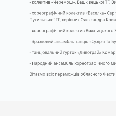
- колектив «Черемош», Вашківецької ТГ, В
- хореографічний колектив «Веселка» Серг
Путильської ТГ, керівник Олександра Крич
- хореографічний колектив Вижницького ЗЗ
- Зразковий ансамбль танцю «Сузір’я Т» Бу
- танцювальний гурток «Дивограй» Комарі
- Народний ансамбль хореографічного мис
Вітаємо всіх переможців обласного Фести