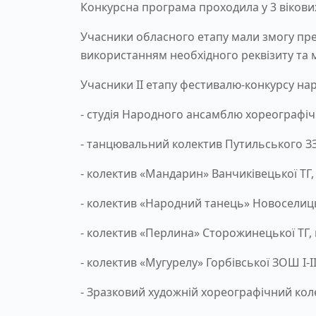
Конкурсна програма проходила у 3 вікових к
Учасники обласного етапу мали змогу пре
використанням необхідного реквізиту та 
Учасники ІІ етапу фестивалю-конкурсу на
- студія Народного ансамблю хореографіч
- танцювальний колектив Путильського ЗЗСО
- колектив «Мандарин» Ванчиківецької ТГ
- колектив «Народний танець» Новоселицьк
- колектив «Перлина» Сторожинецької ТГ, 
- колектив «Мугурелу» Горбівської ЗОШ І-ІІ
- Зразковий художній хореографічний кол