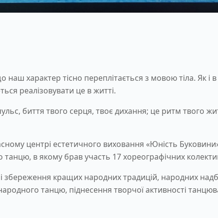
наш характер тісно переплітається з мовою тіла. Як і в та
ться реалізовувати це в житті.
пульс, биття твого серця, твоє дихання; це ритм твого житт
асному центрі естетичного виховання «Юність Буковини
танцю, в якому брав участь 17 хореографічних колекти
і збереження кращих народних традицій, народних над
ародного танцю, піднесення творчої активності танцюваль