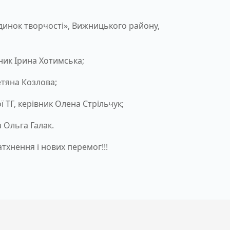
будинок творчості», Вижницького району,
ник Ірина Хотимська;
етяна Козлова;
ТГ, керівник Олена Стрільчук;
 Ольга Галак.
хнення і нових перемог!!!