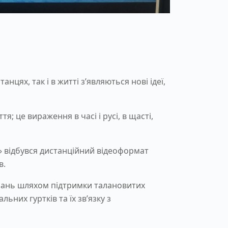
нцях, так і в житті з’являються нові ідеї,
я; це вираження в часі і русі, в щасті,
» відбувся дистанційний відеоформат
в.
бань шляхом підтримки талановитих
них гуртків та їх зв’язку з