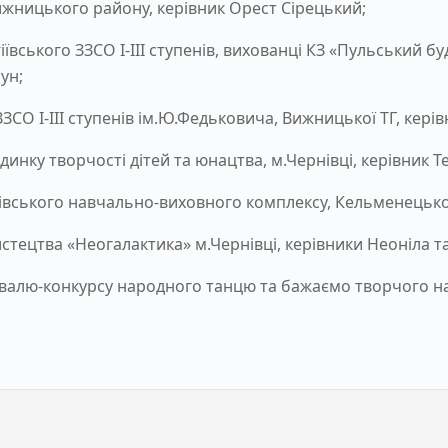
ижницького району, керівник Орест Сірецький;
іївського ЗЗСО І-ІІІ ступенів, вихованці КЗ «Пульський 
ун;
СО І-ІІІ ступенів ім.Ю.Федьковича, Вижницької ТГ, керів
динку творчості дітей та юнацтва, м.Чернівці, керівник Т
вського навчально-виховного комплексу, Кельменецької 
тецтва «Неогалактика» м.Чернівці, керівники Неоніла та
валю-конкурсу народного танцю та бажаємо творчого нат