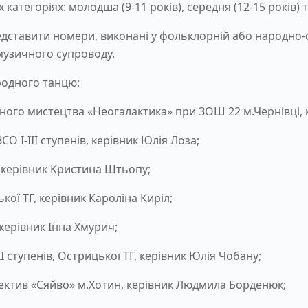
атегоріях: молодша (9-11 років), середня (12-15 років) та
дставити номери, виконані у фольклорній або народно-с
музичного супроводу.
родного танцю:
ного мистецтва «Неогалактика» при ЗОШ 22 м.Чернівці, к
 І-ІІІ ступенів, керівник Юлія Лоза;
, керівник Кристина Штьопу;
ої ТГ, керівник Кароліна Киріл;
керівник Інна Хмурич;
І ступенів, Острицької ТГ, керівник Юлія Чобану;
ектив «Сяйво» м.Хотин, керівник Людмила Борденюк;