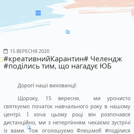
15 ВЕРЕСНЯ 2020
#креативнийКарантин# Челендж
#поділись тим, що нагадує ЮБ
Дорогі наші вихованці!
Щороку, 15 вересня, ми урочисто
святкуємо початок навчального року в нашому
центрі. І хоча цьому році він розпочався
дистанційно, ми з нетерпінням чекаємо зустрічі
із вами. Тож оголошуємо Флешмоб #поділися