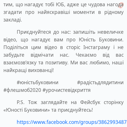
тим, що нагадує тобі ЮБ, адже це чудова нагода
згадати про найяскравіші моменти в рідному
закладі.
Приєднуйтеся до нас: запишіть невеличке
відео, що нагадує вам про Юність Буковини.
Поділіться цим відео в сторіс Інстаграму і не
забудьте відмічати нас. Чекаємо від вас
взаємозв’язку та позитиву. Ми вас любимо, наші
найкращі вихованці!
#юністьбуковини #радістьдлядитини
#флешмоб2020 #урочистевідкриття
Р.S. Тож заглядайте на Фейсбук сторінку
«Юності Буковини» та приєднуйтесь!
https://www.facebook.com/groups/386299348