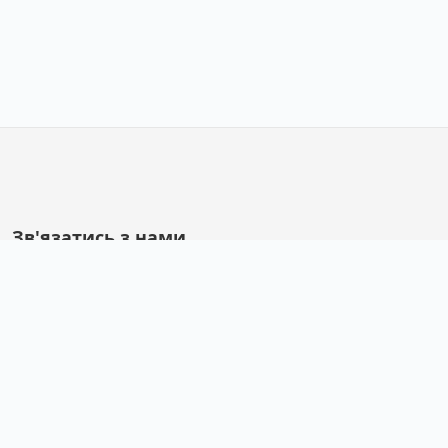
Зв'язатись з нами
58001, м. Чернівці, вул. Героїв Майдану, 5.
Директор Гатрич Людмила Дмитрівна.
Телефон 55-05-00, 55-17-07,
52-00-93
Е-mail:
junist_bukov@ukr.net
Пошук