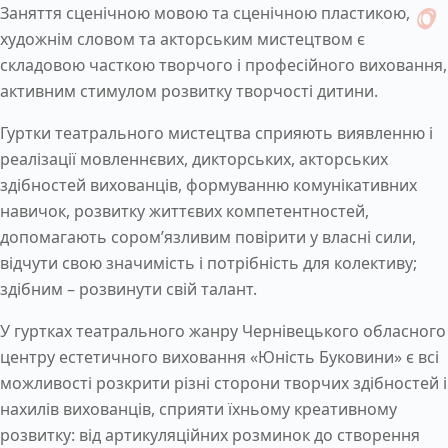
Заняття сценічною мовою та сценічною пластикою,
художнім словом та акторським мистецтвом є
складовою часткою творчого і професійного виховання,
активним стимулом розвитку творчості дитини.
Гуртки театрального мистецтва сприяють виявленню і
реалізації мовленнєвих, дикторських, акторських
здібностей вихованців, формуванню комунікативних
навичок, розвитку життєвих компетентностей,
допомагають сором’язливим повірити у власні сили,
відчути свою значимість і потрібність для колективу;
здібним – розвинути свій талант.
У гуртках театрального жанру Чернівецького обласного
центру естетичного виховання «Юність Буковини» є всі
можливості розкрити різні сторони творчих здібностей і
нахилів вихованців, сприяти їхньому креативному
розвитку: від артикуляційних розминок до створення